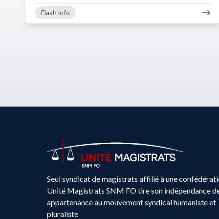
Flash info
Seul syndicat de magistrats affilié à une confédérati
Unité Magistrats SNM FO tire son indépendance d
appartenance au mouvement syndical humaniste et
pluraliste