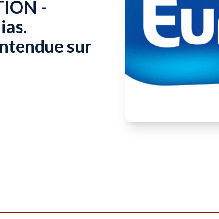
ION -
ias.
ntendue sur