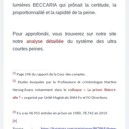
lumières BECCARIA qui prônait la certitude, la
proportionnalité et la rapidité de la peine.
Pour approfondir, vous trouverez sur notre site
notre
analyse détaillée
du système des ultra
courtes peines.
[1]
Page 196 du rapport de la Cour des comptes.
[2]
Etudes évoquées par la Professeure et criminologue Martine
Herzog-Evans notamment dans le
colloque « La prison libère-t-
elle ? »
organisé par Unité Magistrats SNM-Fo et FO Directions.
[3]
Il y a eu 96.955 entrées en prison en 1980, 78.742 en 2019.
[4]
Source :
https://fr.statista.com/statistiques/867664/duree-